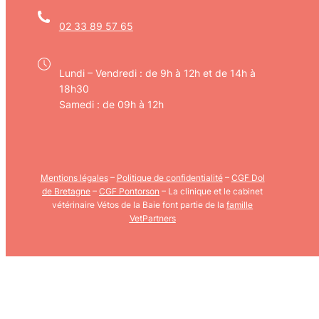
02 33 89 57 65
Lundi – Vendredi : de 9h à 12h et de 14h à
18h30
Samedi : de 09h à 12h
Mentions légales
–
Politique de confidentialité
–
CGF Dol
de Bretagne
–
CGF Pontorson
– La clinique et le cabinet
vétérinaire Vétos de la Baie font partie de la
famille
VetPartners