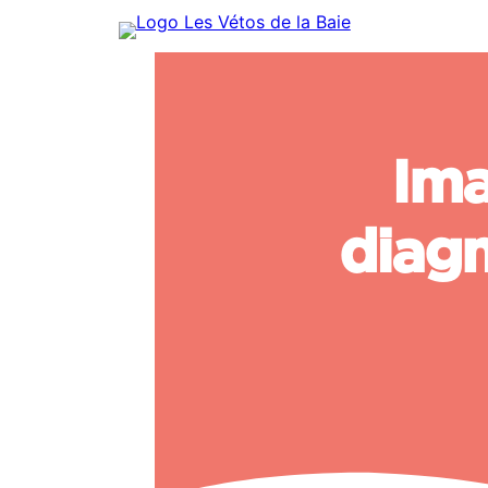
Ima
diagn