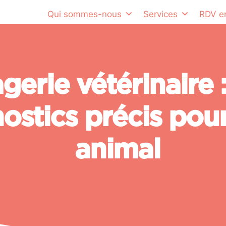
Qui sommes-nous
Services
RDV en
gerie vétérinaire 
ostics précis pou
animal