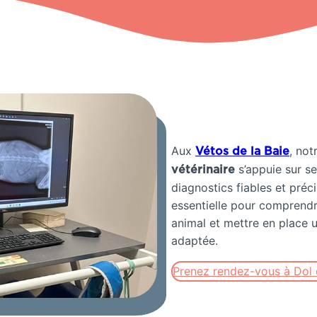
Aux
, not
Vétos de la Baie
s’appuie sur se
vétérinaire
diagnostics fiables et préc
essentielle pour comprendre
animal et mettre en place 
adaptée.
Prenez rendez-vous à Dol