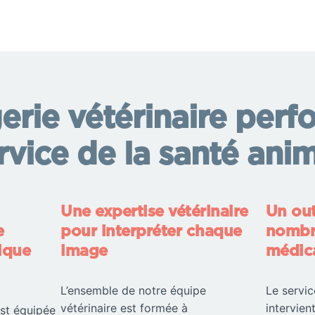
rie vétérinaire perf
rvice de la santé ani
Une expertise vétérinaire
Un out
e
pour interpréter chaque
nombre
ique
image
médic
L’ensemble de notre équipe
Le servic
vétérinaire est formée à
intervie
est équipée