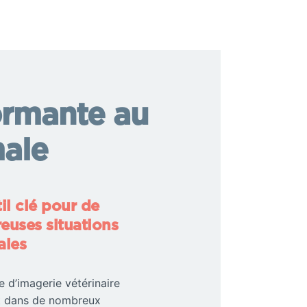
ormante au
male
il clé pour de
uses situations
ales
e d’imagerie vétérinaire
nt dans de nombreux