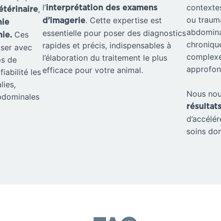
l’
contextes
,
interprétation des examens
étérinaire
ou traum
. Cette expertise est
d’imagerie
hie
abdomina
essentielle pour poser des diagnostics
Ces
hie.
chronique
rapides et précis, indispensables à
iser avec
complexe
l’élaboration du traitement le plus
ps de
approfon
efficace pour votre animal.
fiabilité les
lies,
Nous nou
abdominales
résultat
d’accélér
soins don