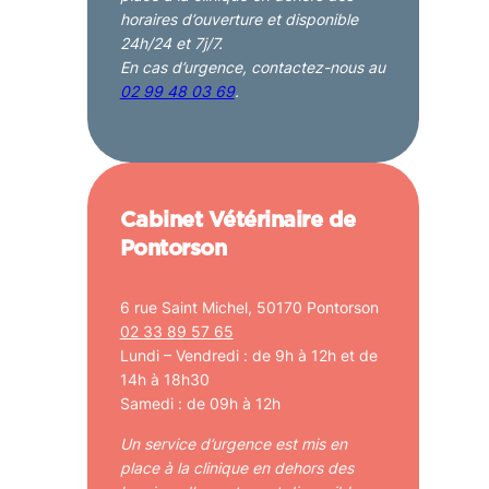
horaires d’ouverture et disponible
24h/24 et 7j/7.
En cas d’urgence, contactez-nous au
02 99 48 03 69
.
Cabinet Vétérinaire de
Pontorson
6 rue Saint Michel, 50170 Pontorson
02 33 89 57 65
Lundi – Vendredi : de 9h à 12h et de
14h à 18h30
Samedi : de 09h à 12h
Un service d’urgence est mis en
place à la clinique en dehors des