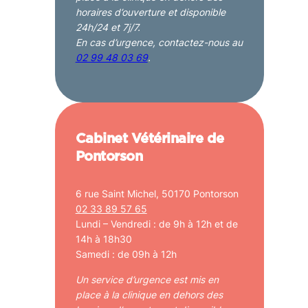
horaires d’ouverture et disponible
24h/24 et 7j/7.
En cas d’urgence, contactez-nous au
02 99 48 03 69
.
Cabinet Vétérinaire de
Pontorson
6 rue Saint Michel, 50170 Pontorson
02 33 89 57 65
Lundi – Vendredi : de 9h à 12h et de
14h à 18h30
Samedi : de 09h à 12h
Un service d’urgence est mis en
place à la clinique en dehors des